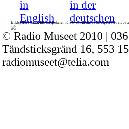
Bildspelet stannar när muspekaren förs över. Klicka på bildspelet för att byt
© Radio Museet 2010 | 036
Tändsticksgränd 16, 553 15
radiomuseet@telia.com